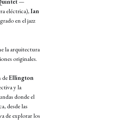
uintet
—
ra eléctrica),
Ian
grado en el jazz
ne la arquitectura
ones originales.
ón de
Ellington
ctiva y la
fundas donde el
a, desde las
va de explorar los