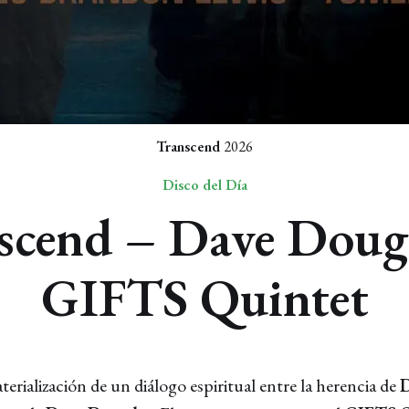
Transcend
2026
Disco del Día
scend – Dave Doug
GIFTS Quintet
terialización de un diálogo espiritual entre la herencia de
D