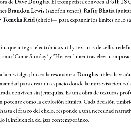
nora de
Dave Douglas
. El trompetista convoca al
GIFTS Q
mes Brandon Lewis
(saxofón tenor),
Rafiq Bhatia
(guitar
 y
Tomeka Reid
(chelo)— para expandir los límites de lo sa
, que integra electrónica sutil y texturas de cello, redefi
s como "Come Sunday" y "Heaven" mientras eleva composici
 la nostalgia; busca la resonancia.
Douglas
utiliza la visi
humanidad para crear un espacio donde la improvisación cole
urada conviven sin jerarquías. Es una obra de texturas pro
tan potente como la explosión rítmica. Cada decisión tímbric
 hasta el fraseo del chelo, responde a una necesidad narrati
jo la influencia del jazz contemporáneo.