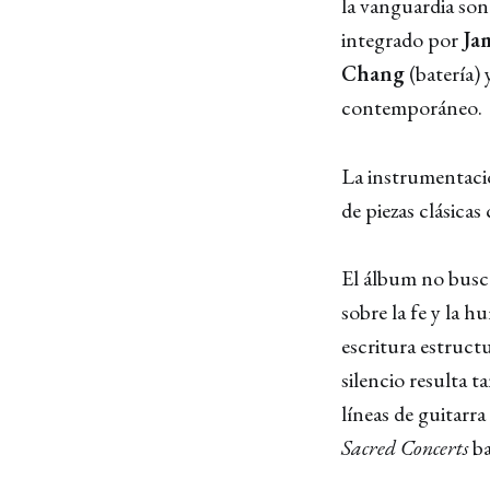
la vanguardia so
integrado por
Ja
Chang
(batería)
contemporáneo.
La instrumentación
de piezas clásica
El álbum no busca
sobre la fe y la 
escritura estruct
silencio resulta 
líneas de guitarra
Sacred Concerts
ba